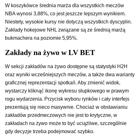
W koszykówce średnia marża dla wszystkich meczów
NBA wynosi 3,88%, co jest jeszcze lepszym wynikiem.
Niestety, wysokie kursy nie dotyczą wszystkich dyscyplin.
Zakłady hokejowe NHL związane są ze średnią marżą
bukmachera na poziomie 5,95%.
Zakłady na żywo w LV BET
W sekcji zakładów na żywo dostępne są statystyki H2H
oraz wyniki wcześniejszych meczów, a także dwa warianty
graficznej reprezentacji spotkań. Aby zmienić widok,
wystarczy kliknąć ikonę wykresu słupkowego w prawym
rogu wydarzenia. Przycisk wyboru rynków i cały interfejs
prezentują się nieco masywnie. Chociaż w obstawianiu
zakładów przedmeczowych nie jest to krytyczne, w
zakładach na żywo może to być uciążliwe, szczególnie
gdy decyzje trzeba podejmować szybko.