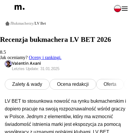
Bukmacherzy
LV Bet
Recenzja bukmachera LV BET 2026
8.5
Jak oceniamy?
Oceny i rankingi.
Valentin Axani
Letztes Update: 31.01.2025
Zalety & wady
Ocena redakcji
Oferta
LV BET to stosunkowa nowość na rynku bukmacherskim i
dopiero pracuje na swoją rozpoznawalność wśród graczy
w Polsce. Jednym z elementów, który ma wzmocnić
świadomość istnienia marki jest ekspozycja za pomocą
współpracy z uznanymi polskimi klubami. LV BET