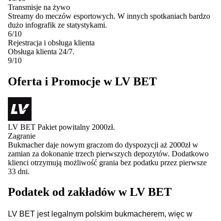
Transmisje na żywo
Streamy do meczów esportowych. W innych spotkaniach bardzo
dużo infografik ze statystykami.
6
/10
Rejestracja i obsługa klienta
Obsługa klienta 24/7.
9
/10
Oferta i Promocje w LV BET
LV BET Pakiet powitalny 2000zł.
Zagranie
Bukmacher daje nowym graczom do dyspozycji aż 2000zł w
zamian za dokonanie trzech pierwszych depozytów. Dodatkowo
klienci otrzymują możliwość grania bez podatku przez pierwsze
33 dni.
Podatek od zakładów w LV BET
LV BET jest legalnym polskim bukmacherem, więc w