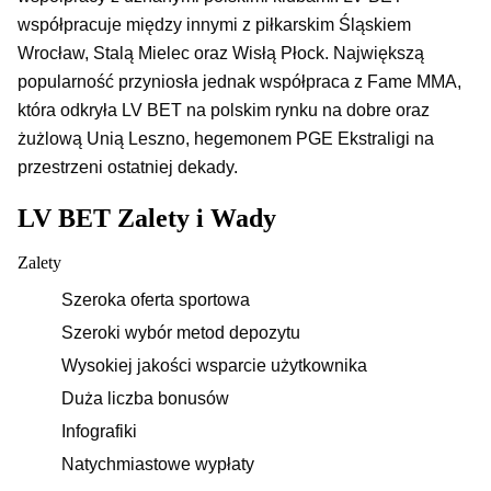
współpracuje między innymi z piłkarskim Śląskiem
Wrocław, Stalą Mielec oraz Wisłą Płock. Największą
popularność przyniosła jednak współpraca z Fame MMA,
która odkryła LV BET na polskim rynku na dobre oraz
żużlową Unią Leszno, hegemonem PGE Ekstraligi na
przestrzeni ostatniej dekady.
LV BET Zalety i Wady
Zalety
Szeroka oferta sportowa
Szeroki wybór metod depozytu
Wysokiej jakości wsparcie użytkownika
Duża liczba bonusów
Infografiki
Natychmiastowe wypłaty