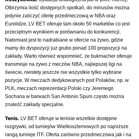
Olbrzymia ilość dostępnych spotkań, do minusów można
jedynie zaliczyć ofertę przedmeczową w NBA oraz
Eurolidze, LV BET oferuje tam około 50 marketów co jest
przeciętnym wynikiem w porównaniu do konkurencji.
Natomiast jest to nadrabiane w ofercie na żywo, gdzie
mamy do dyspozycji już grubo ponad 100 propozycji na
zakłady. Warto również wspomnieć, że bukmacher oferuje
transmisje na żywo z meczów NBA, najlepszej ligi na
świecie, niestety jeszcze nie wszystkie tylko wybrane
pozycje. W meczach dedykowanych pod Polaków, np. w
PLK, meczach reprezentacji Polski czy Jeremego
Sochana w barwach San Antonio Spurs często można
znaleźć zakłady specjalne.
Tenis.
LV BET oferuje w tenisie wszelkie dostępne
rozgrywki, od turniejów Wielkoszlemowych po najniższe
rangą turnieje ITF. Oferta zarówno przedmeczowa jak i na