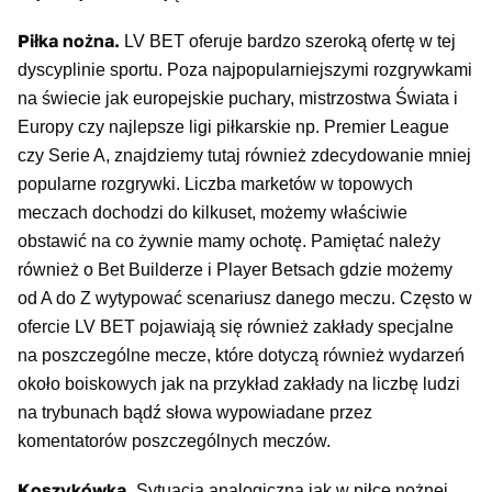
Piłka nożna.
LV BET oferuje bardzo szeroką ofertę w tej
dyscyplinie sportu. Poza najpopularniejszymi rozgrywkami
na świecie jak europejskie puchary, mistrzostwa Świata i
Europy czy najlepsze ligi piłkarskie np. Premier League
czy Serie A, znajdziemy tutaj również zdecydowanie mniej
popularne rozgrywki. Liczba marketów w topowych
meczach dochodzi do kilkuset, możemy właściwie
obstawić na co żywnie mamy ochotę. Pamiętać należy
również o Bet Builderze i Player Betsach gdzie możemy
od A do Z wytypować scenariusz danego meczu. Często w
ofercie LV BET pojawiają się również zakłady specjalne
na poszczególne mecze, które dotyczą również wydarzeń
około boiskowych jak na przykład zakłady na liczbę ludzi
na trybunach bądź słowa wypowiadane przez
komentatorów poszczególnych meczów.
Koszykówka.
Sytuacja analogiczna jak w piłce nożnej.