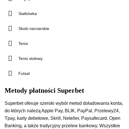
Siatkówka
Skoki narciarskie
Tenis
Tenis stołowy
Futsal
Metody płatności Superbet
Superbet oferuje szeroki wybór metod doładowania konta,
do których należą Apple Pay, BLIK, PayPal, Przelewy24,
Tpay, karty debetowe, Skrill, Neteller, Paysafecard, Open
Banking, a także tradycyjny przelew bankowy. Wszystkie