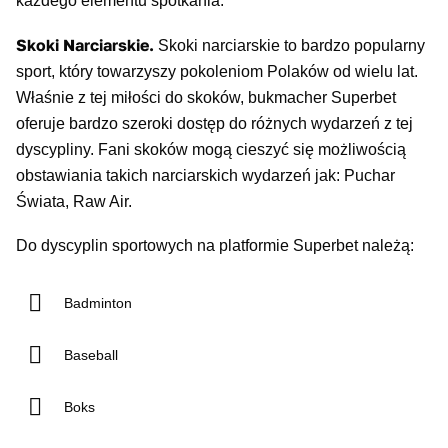
każdego elementu spotkania.
Skoki Narciarskie.
Skoki narciarskie to bardzo popularny
sport, który towarzyszy pokoleniom Polaków od wielu lat.
Właśnie z tej miłości do skoków, bukmacher Superbet
oferuje bardzo szeroki dostęp do różnych wydarzeń z tej
dyscypliny. Fani skoków mogą cieszyć się możliwością
obstawiania takich narciarskich wydarzeń jak: Puchar
Świata, Raw Air.
Do dyscyplin sportowych na platformie Superbet należą:
Badminton
Baseball
Boks