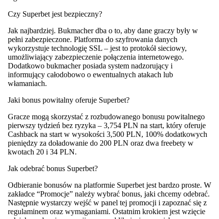
Czy Superbet jest bezpieczny?
Jak najbardziej. Bukmacher dba o to, aby dane graczy były w
pełni zabezpieczone. Platforma do szyfrowania danych
wykorzystuje technologię SSL – jest to protokół sieciowy,
umożliwiający zabezpieczenie połączenia internetowego.
Dodatkowo bukmacher posiada system nadzorujący i
informujący całodobowo o ewentualnych atakach lub
włamaniach.
Jaki bonus powitalny oferuje Superbet?
Gracze mogą skorzystać z rozbudowanego bonusu powitalnego
pierwszy tydzień bez ryzyka – 3,754 PLN na start, który oferuje
Cashback na start w wysokości 3,500 PLN, 100% dodatkowych
pieniędzy za doładowanie do 200 PLN oraz dwa freebety w
kwotach 20 i 34 PLN.
Jak odebrać bonus Superbet?
Odbieranie bonusów na platformie Superbet jest bardzo proste. W
zakładce “Promocje” należy wybrać bonus, jaki chcemy odebrać.
Następnie wystarczy wejść w panel tej promocji i zapoznać się z
regulaminem oraz wymaganiami. Ostatnim krokiem jest wzięcie