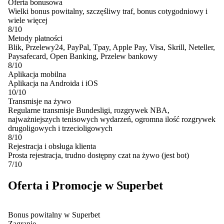
Oferta bonusowa
Wielki bonus powitalny, szczęśliwy traf, bonus cotygodniowy i
wiele więcej
8
/10
Metody płatności
Blik, Przelewy24, PayPal, Tpay, Apple Pay, Visa, Skrill, Neteller,
Paysafecard, Open Banking, Przelew bankowy
8
/10
Aplikacja mobilna
Aplikacja na Androida i iOS
10
/10
Transmisje na żywo
Regularne transmisje Bundesligi, rozgrywek NBA,
najważniejszych tenisowych wydarzeń, ogromna ilość rozgrywek
drugoligowych i trzecioligowych
8
/10
Rejestracja i obsługa klienta
Prosta rejestracja, trudno dostępny czat na żywo (jest bot)
7
/10
Oferta i Promocje w Superbet
Bonus powitalny w Superbet
Zagranie