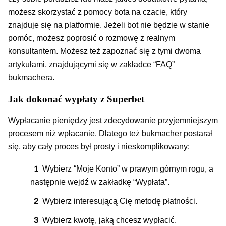
możesz skorzystać z pomocy bota na czacie, który
znajduje się na platformie. Jeżeli bot nie będzie w stanie
pomóc, możesz poprosić o rozmowę z realnym
konsultantem. Możesz też zapoznać się z tymi dwoma
artykułami, znajdującymi się w zakładce “FAQ”
bukmachera.
Jak dokonać wypłaty z Superbet
Wypłacanie pieniędzy jest zdecydowanie przyjemniejszym
procesem niż wpłacanie. Dlatego też bukmacher postarał
się, aby cały proces był prosty i nieskomplikowany:
Wybierz “Moje Konto” w prawym górnym rogu, a
następnie wejdź w zakładkę “Wypłata”.
Wybierz interesującą Cię metodę płatności.
Wybierz kwotę, jaką chcesz wypłacić.