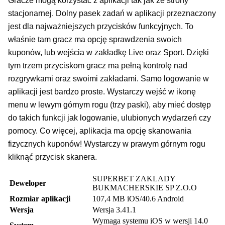
Gracze mogą korzystać z aplikacji tak jak ze strony
stacjonarnej. Dolny pasek zadań w aplikacji przeznaczony
jest dla najważniejszych przycisków funkcyjnych. To
właśnie tam gracz ma opcję sprawdzenia swoich
kuponów, lub wejścia w zakładkę Live oraz Sport. Dzięki
tym trzem przyciskom gracz ma pełną kontrolę nad
rozgrywkami oraz swoimi zakładami. Samo logowanie w
aplikacji jest bardzo proste. Wystarczy wejść w ikonę
menu w lewym górnym rogu (trzy paski), aby mieć dostęp
do takich funkcji jak logowanie, ulubionych wydarzeń czy
pomocy. Co więcej, aplikacja ma opcję skanowania
fizycznych kuponów! Wystarczy w prawym górnym rogu
kliknąć przycisk skanera.
SUPERBET ZAKLADY
Deweloper
BUKMACHERSKIE SP Z.O.O
Rozmiar aplikacji
107,4 MB iOS/40.6 Android
Wersja
Wersja 3.41.1
Wymaga systemu iOS w wersji 14.0