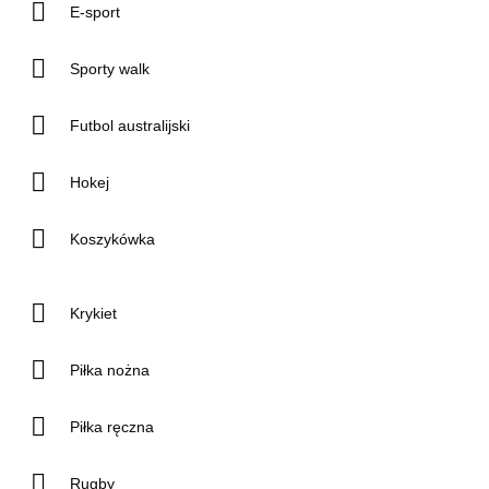
E-sport
Sporty walk
Futbol australijski
Hokej
Koszykówka
Krykiet
Piłka nożna
Piłka ręczna
Rugby