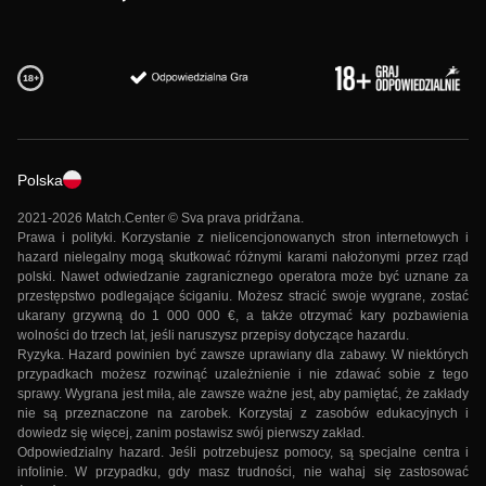
Polska
2021-2026 Match.Center © Sva prava pridržana.
Prawa i polityki. Korzystanie z nielicencjonowanych stron internetowych i
hazard nielegalny mogą skutkować różnymi karami nałożonymi przez rząd
polski. Nawet odwiedzanie zagranicznego operatora może być uznane za
przestępstwo podlegające ściganiu. Możesz stracić swoje wygrane, zostać
ukarany grzywną do 1 000 000 €, a także otrzymać kary pozbawienia
wolności do trzech lat, jeśli naruszysz przepisy dotyczące hazardu.
Ryzyka. Hazard powinien być zawsze uprawiany dla zabawy. W niektórych
przypadkach możesz rozwinąć uzależnienie i nie zdawać sobie z tego
sprawy. Wygrana jest miła, ale zawsze ważne jest, aby pamiętać, że zakłady
nie są przeznaczone na zarobek. Korzystaj z zasobów edukacyjnych i
dowiedz się więcej, zanim postawisz swój pierwszy zakład.
Odpowiedzialny hazard. Jeśli potrzebujesz pomocy, są specjalne centra i
infolinie. W przypadku, gdy masz trudności, nie wahaj się zastosować