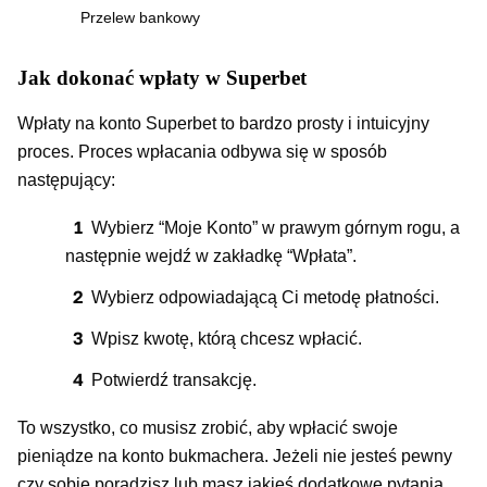
Przelew bankowy
Jak dokonać wpłaty w Superbet
Wpłaty na konto Superbet to bardzo prosty i intuicyjny
proces. Proces wpłacania odbywa się w sposób
następujący:
Wybierz “Moje Konto” w prawym górnym rogu, a
następnie wejdź w zakładkę “Wpłata”.
Wybierz odpowiadającą Ci metodę płatności.
Wpisz kwotę, którą chcesz wpłacić.
Potwierdź transakcję.
To wszystko, co musisz zrobić, aby wpłacić swoje
pieniądze na konto bukmachera. Jeżeli nie jesteś pewny
czy sobie poradzisz lub masz jakieś dodatkowe pytania,